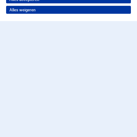
Alles weigeren
Terug naar boven
Wil je in behandeling bij
Parnassia?
Neem contact op voor de juiste hulp
088 357 57 57
Contact