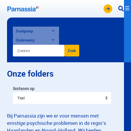
Overslaan en naar hoofdinhoud gaan
Doelgroep
Onderwerp
Zoekbalk
Zoek
Onze folders
Sorteren
Sorteren op
Bij Parnassia zijn we er voor mensen met
ernstige psychische problemen in de regio’s
Haaglanden en Noord-Holland. Wij bieden