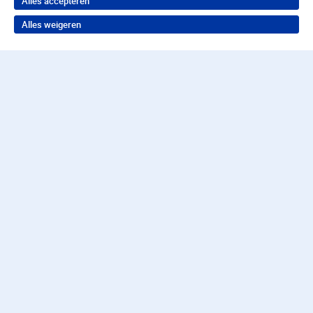
Alles accepteren
Alles weigeren
Terug naar boven
Wil je in behandeling bij
Parnassia?
Neem contact op voor de juiste hulp
088 357 57 57
Contact