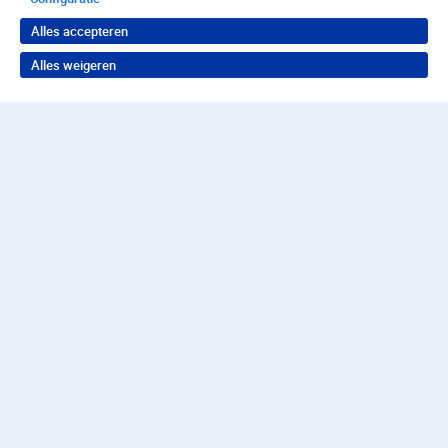
Alles accepteren
Alles weigeren
Terug naar boven
Wil je in behandeling bij
Parnassia?
Neem contact op voor de juiste hulp
088 357 57 57