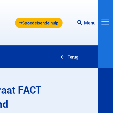
Menu
Spoedeisende hulp
Terug
raat FACT
nd