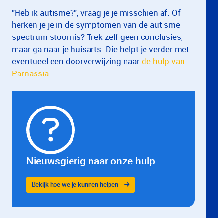
"Heb ik autisme?", vraag je je misschien af. Of
herken je je in de symptomen van de autisme
spectrum stoornis? Trek zelf geen conclusies,
maar ga naar je huisarts. Die helpt je verder met
eventueel een doorverwijzing naar
de hulp van
Parnassia
.
Nieuwsgierig naar onze hulp
Bekijk hoe we je kunnen helpen