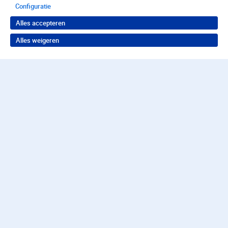
Configuratie
Alles accepteren
Alles weigeren
Terug naar boven
Wil je in behandeling bij
Parnassia?
Neem contact op voor de juiste hulp